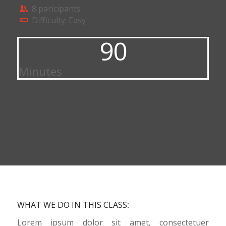
8 paricipants
Difficulty: Easy
90
Minutes
WHAT WE DO IN THIS CLASS
:
Lorem ipsum dolor sit amet, consectetuer