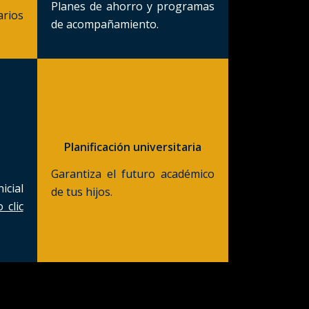
Planes de ahorro y programas
rios
de acompañamiento.
Planificación universitaria
Garantiza el futuro académico
cial
de tus hijos.
 clic