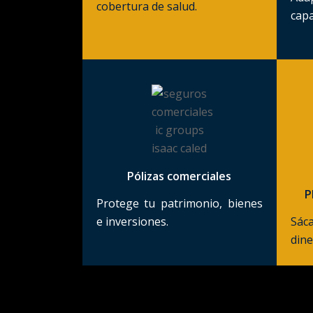
cobertura de salud.
capa
Pólizas comerciales
P
Protege tu patrimonio, bienes
e inversiones.
Sáca
dine