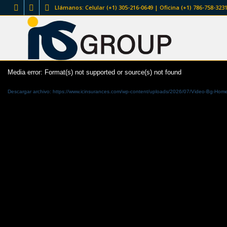
Llámanos: Celular (+1) 305-216-0649 | Oficina (+1) 786-758-3231
Media error: Format(s) not supported or source(s) not found
Descargar archivo: https://www.icinsurances.com/wp-content/uploads/2026/07/Video-Bg-Hom