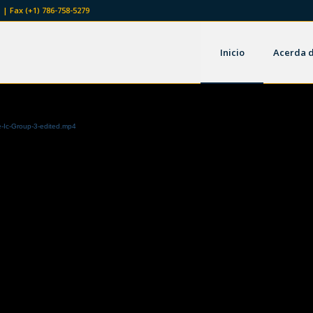
 | Fax (+1) 786-758-5279
Inicio
Acerda 
e-Ic-Group-3-edited.mp4