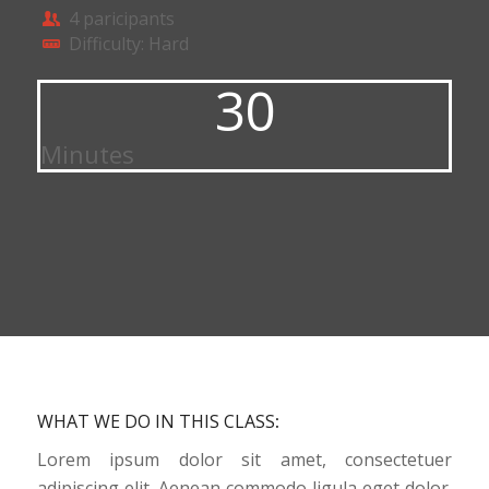
4 paricipants
Difficulty: Hard
30
Minutes
WHAT WE DO IN THIS CLASS
:
Lorem ipsum dolor sit amet, consectetuer
adipiscing elit. Aenean commodo ligula eget dolor.