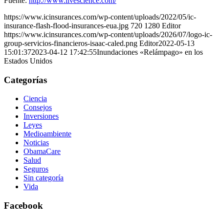
Fuente:
http://www.livescience.com/
https://www.icinsurances.com/wp-content/uploads/2022/05/ic-
insurance-flash-flood-insurances-eua.jpg
720
1280
Editor
https://www.icinsurances.com/wp-content/uploads/2026/07/logo-ic-
group-servicios-financieros-isaac-caled.png
Editor
2022-05-13
15:01:37
2023-04-12 17:42:55
Inundaciones «Relámpago» en los
Estados Unidos
Categorías
Ciencia
Consejos
Inversiones
Leyes
Medioambiente
Noticias
ObamaCare
Salud
Seguros
Sin categoría
Vida
Facebook