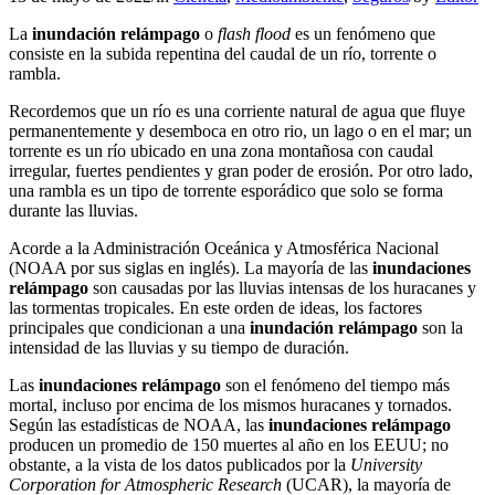
La
inundación relámpago
o
flash flood
es un fenómeno que
consiste en la subida repentina del caudal de un río, torrente o
rambla.
Recordemos que un río es una corriente natural de agua que fluye
permanentemente y desemboca en otro rio, un lago o en el mar; un
torrente es un río ubicado en una zona montañosa con caudal
irregular, fuertes pendientes y gran poder de erosión. Por otro lado,
una rambla es un tipo de torrente esporádico que solo se forma
durante las lluvias.
Acorde a la Administración Oceánica y Atmosférica Nacional
(NOAA por sus siglas en inglés). La mayoría de las
inundaciones
relámpago
son causadas por las lluvias intensas de los huracanes y
las tormentas tropicales. En este orden de ideas, los factores
principales que condicionan a una
inundación relámpago
son la
intensidad de las lluvias y su tiempo de duración.
Las
inundaciones relámpago
son el fenómeno del tiempo más
mortal, incluso por encima de los mismos huracanes y tornados.
Según las estadísticas de NOAA, las
inundaciones relámpago
producen un promedio de 150 muertes al año en los EEUU; no
obstante, a la vista de los datos publicados por la
University
Corporation for Atmospheric Research
(UCAR), la mayoría de