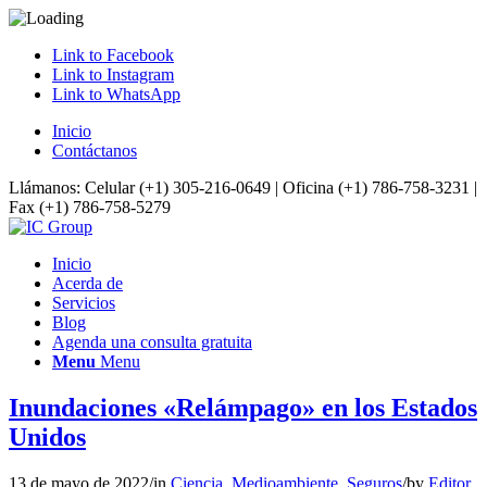
Link to Facebook
Link to Instagram
Link to WhatsApp
Inicio
Contáctanos
Llámanos: Celular (+1) 305-216-0649 | Oficina (+1) 786-758-3231 |
Fax (+1) 786-758-5279
Inicio
Acerda de
Servicios
Blog
Agenda una consulta gratuita
Menu
Menu
Inundaciones «Relámpago» en los Estados
Unidos
13 de mayo de 2022
/
in
Ciencia
,
Medioambiente
,
Seguros
/
by
Editor