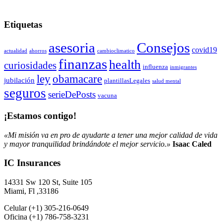
Etiquetas
asesoria
Consejos
covid19
actualidad
ahorros
cambioclimatico
finanzas
health
curiosidades
influenza
inmigrantes
obamacare
ley
jubilación
plantillasLegales
salud mental
seguros
serieDePosts
vacuna
¡Estamos contigo!
«Mi misión va en pro de ayudarte a tener una mejor calidad de vida
y mayor tranquilidad brindándote el mejor servicio.»
Isaac Caled
IC Insurances
14331 Sw 120 St, Suite 105
Miami, Fl ,33186
Celular (+1) 305-216-0649
Oficina (+1) 786-758-3231