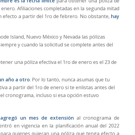
embre es la fecha límite
para obtener una póliza de
e enero. Afiliaciones completadas en la segunda mitad
 efecto a partir del 1ro de febrero. No obstante,
hay
hode Island, Nuevo México y Nevada las pólizas
siempre y cuando la solicitud se complete antes del
tener una póliza efectiva el 1ro de enero es el 23 de
un año a otro
. Por lo tanto, nunca asumas que tu
iva a partir del 1ro de enero si te enlistas antes del
 el cronograma, incluso si esa opción estuvo
n agregó un mes de extensión
al cronograma de
ntró en vigencia en la planificación anual del 2022
s para quienes quieran una póliza que tenga efecto a