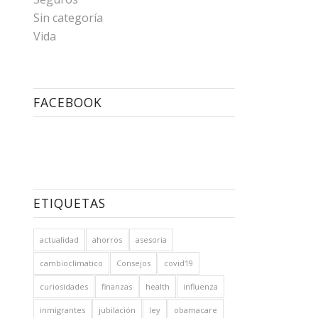
Sin categoría
Vida
FACEBOOK
ETIQUETAS
actualidad
ahorros
asesoria
cambioclimatico
Consejos
covid19
curiosidades
finanzas
health
influenza
inmigrantes
jubilación
ley
obamacare