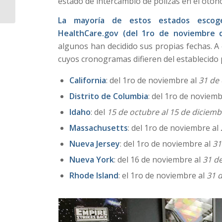
estado de intercambio de pólizas en el otoño
Jubilación
La mayoría de estos estados escoge
HealthCare.gov (del 1ro de noviembre d
algunos han decidido sus propias fechas. A
cuyos cronogramas difieren del establecido 
California
: del 1ro de noviembre al
31 de
Distrito de Columbia
: del 1ro de noviem
Idaho
: del
15 de octubre al 15 de diciemb
Massachusetts
: del 1ro de noviembre al
Nueva Jersey
: del 1ro de noviembre al
31
Nueva York
: del 16 de noviembre al
31 d
Rhode Island
: el 1ro de noviembre al
31 