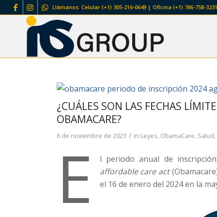
Llámanos: Celular (+1) 305-216-0649 | Oficina (+1) 786-758-3231
¿CUÁLES SON LAS FECHAS LÍMITE
OBAMACARE?
/
6 de noviembre de 2023
in
Leyes
,
ObamaCare
,
Salud
E
l periodo anual de inscripci
affordable care act
(Obamacare) i
el 16 de enero del 2024 en la ma