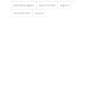
plantillasLegales
salud mental
seguros
serieDePosts
vacuna