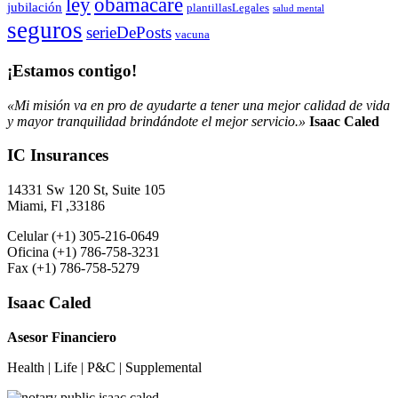
obamacare
ley
jubilación
plantillasLegales
salud mental
seguros
serieDePosts
vacuna
¡Estamos contigo!
«Mi misión va en pro de ayudarte a tener una mejor calidad de vida
y mayor tranquilidad brindándote el mejor servicio.»
Isaac Caled
IC Insurances
14331 Sw 120 St, Suite 105
Miami, Fl ,33186
Celular (+1) 305-216-0649
Oficina (+1) 786-758-3231
Fax (+1) 786-758-5279
Isaac Caled
Asesor Financiero
Health | Life | P&C | Supplemental