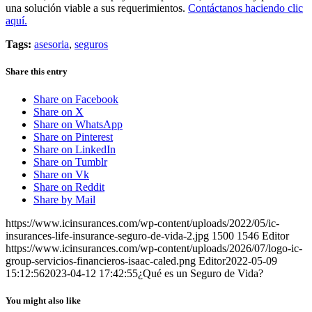
una solución viable a sus requerimientos.
Contáctanos haciendo clic
aquí.
Tags:
asesoria
,
seguros
Share this entry
Share on Facebook
Share on X
Share on WhatsApp
Share on Pinterest
Share on LinkedIn
Share on Tumblr
Share on Vk
Share on Reddit
Share by Mail
https://www.icinsurances.com/wp-content/uploads/2022/05/ic-
insurances-life-insurance-seguro-de-vida-2.jpg
1500
1546
Editor
https://www.icinsurances.com/wp-content/uploads/2026/07/logo-ic-
group-servicios-financieros-isaac-caled.png
Editor
2022-05-09
15:12:56
2023-04-12 17:42:55
¿Qué es un Seguro de Vida?
You might also like