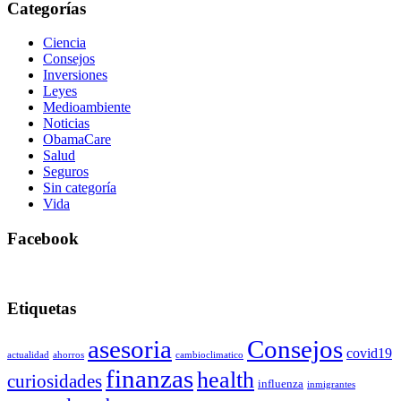
Categorías
Ciencia
Consejos
Inversiones
Leyes
Medioambiente
Noticias
ObamaCare
Salud
Seguros
Sin categoría
Vida
Facebook
Etiquetas
asesoria
Consejos
covid19
actualidad
ahorros
cambioclimatico
finanzas
health
curiosidades
influenza
inmigrantes