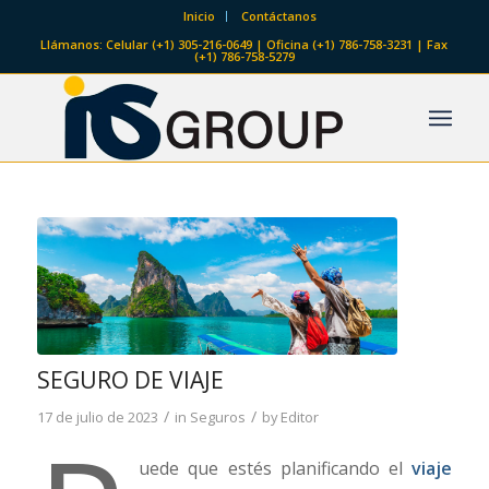
Inicio
Contáctanos
Llámanos: Celular (+1) 305-216-0649 | Oficina (+1) 786-758-3231 | Fax
(+1) 786-758-5279
SEGURO DE VIAJE
/
/
17 de julio de 2023
in
Seguros
by
Editor
uede que estés planificando el
viaje